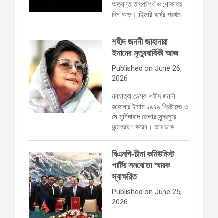
অত্যন্ত তাৎপর্যপূর্ণ ও শোকাবহ
দিন আজ। হিজরি বর্ষের প্রথম…
শহীদ জননী জাহানারা
ইমামের মৃত্যুবার্ষিকী আজ
Published on June 26,
2026
নবযাত্রা ডেস্ক শহীদ জননী
জাহানার ইমাম ১৯২৯ খ্রিষ্টাব্দের ৩
মে মুর্শিদাবাদ জেলার সুন্দরপুরে
জন্মগ্রহণ করেন। তার ডাক…
বিএনপি-চীনা কমিউনিস্ট
পার্টির সমঝোতা স্মারক
স্বাক্ষরিত
Published on June 25,
2026