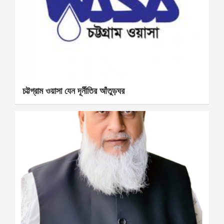
চট্টগ্রাম ওয়াসা যেন দূর্নীতির আঁতুড়ঘর