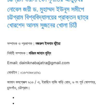
নোবেল জয়ী ড. মুহাম্মদ ইউনূস সমীপে
চট্টগ্রাম বিশ্ববিদ্যালয়ের প্রাক্তন ছাত্র
খোরশেদ আলম সুজনের খোলা চিঠি
সম্পাদক ও প্রকাশক :
নজরুল ইসলাম ভুঁইয়া
নির্বাহী সম্পাদক :
মরিয়ম জাহান মুন্নি
Email: dainiknabajatra@gmail.com
মোবাইল : ০১৬৭৩৯৮১৫৯১
জামান কমপ্লেক্স ৯১৬ / এ, ইয়াছিন হাজি বাড়ি রোড, ৬ নং পূর্ব ষোলশহর,
চান্দগাঁও, চট্টগ্রাম।