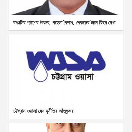
বাঙালির প্রাণের উৎসব, পহেলা বৈশাখ, শেকড়ের টানে ফিরে দেখা
চট্টগ্রাম ওয়াসা যেন দূর্নীতির আঁতুড়ঘর