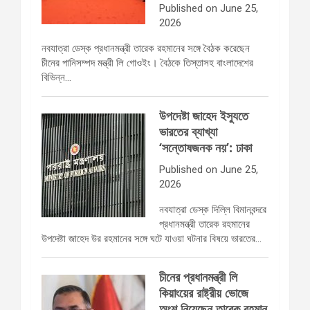
Published on June 25,
2026
নবযাত্রা ডেস্ক প্রধানমন্ত্রী তারেক রহমানের সঙ্গে বৈঠক করেছেন
চীনের পানিসম্পদ মন্ত্রী লি গোওইং। বৈঠকে তিস্তাসহ বাংলাদেশের
বিভিন্ন…
উপদেষ্টা জাহেদ ইস্যুতে
ভারতের ব্যাখ্যা
‘সন্তোষজনক নয়’: ঢাকা
Published on June 25,
2026
নবযাত্রা ডেস্ক দিল্লি বিমানবন্দরে
প্রধানমন্ত্রী তারেক রহমানের
উপদেষ্টা জাহেদ উর রহমানের সঙ্গে ঘটে যাওয়া ঘটনার বিষয়ে ভারতের…
চীনের প্রধানমন্ত্রী লি
কিয়াংয়ের রাষ্ট্রীয় ভোজে
অংশ নিয়েছেন তারেক রহমান