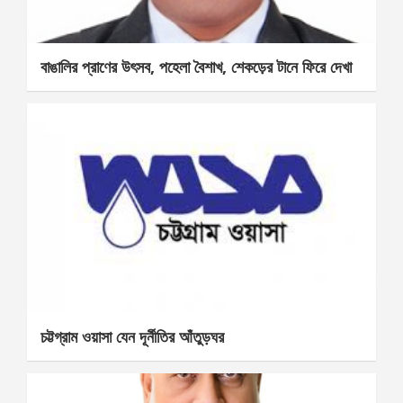
বাঙালির প্রাণের উৎসব, পহেলা বৈশাখ, শেকড়ের টানে ফিরে দেখা
চট্টগ্রাম ওয়াসা যেন দূর্নীতির আঁতুড়ঘর