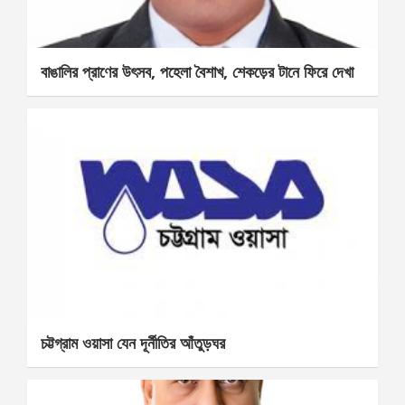
বাঙালির প্রাণের উৎসব, পহেলা বৈশাখ, শেকড়ের টানে ফিরে দেখা
চট্টগ্রাম ওয়াসা যেন দূর্নীতির আঁতুড়ঘর