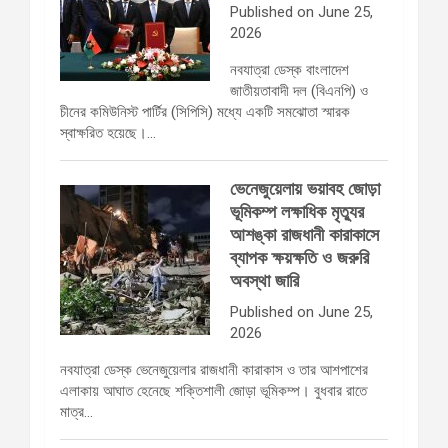
Published on June 25,
2026
নবযাত্রা ডেস্ক বাংলাদেশ
জাতীয়তাবাদী দল (বিএনপি) ও
চীনের কমিউনিস্ট পার্টির (সিপিসি) মধ্যে একটি সমঝোতা স্মারক
স্বাক্ষরিত হয়েছে।…
ভেনেজুয়েলায় ভয়াবহ জোড়া
ভূমিকম্প লক্ষাধিক মৃত্যুর
আশঙ্কা রাজধানী কারাকাসে
ব্যাপক ক্ষয়ক্ষতি ও জরুরি
অবস্থা জারি
Published on June 25,
2026
নবযাত্রা ডেস্ক ভেনেজুয়েলার রাজধানী কারাকাস ও তার আশপাশের
এলাকায় আঘাত হেনেছে শক্তিশালী জোড়া ভূমিকম্প। বুধবার রাতে
মাত্র…