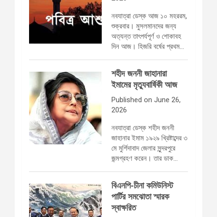
নবযাত্রা ডেস্ক আজ ১০ মহররম,
শুক্রবার। মুসলমানদের জন্য
অত্যন্ত তাৎপর্যপূর্ণ ও শোকাবহ
দিন আজ। হিজরি বর্ষের প্রথম…
শহীদ জননী জাহানারা
ইমামের মৃত্যুবার্ষিকী আজ
Published on June 26,
2026
নবযাত্রা ডেস্ক শহীদ জননী
জাহানার ইমাম ১৯২৯ খ্রিষ্টাব্দের ৩
মে মুর্শিদাবাদ জেলার সুন্দরপুরে
জন্মগ্রহণ করেন। তার ডাক…
বিএনপি-চীনা কমিউনিস্ট
পার্টির সমঝোতা স্মারক
স্বাক্ষরিত