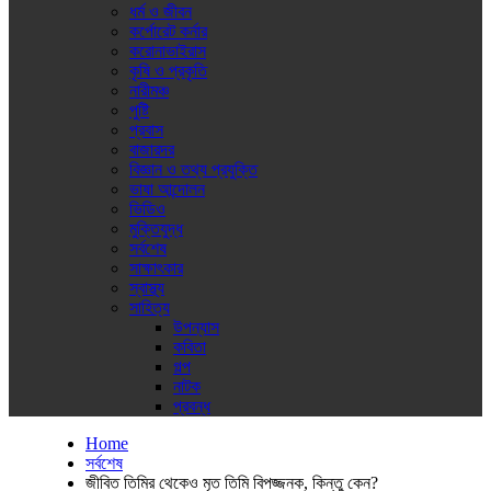
ধর্ম ও জীবন
কর্পোরেট কর্নার
করোনাভাইরাস
কৃষি ও প্রকৃতি
নারীমঞ্চ
পুষ্টি
প্রবাস
বাজারদর
বিজ্ঞান ও তথ্য প্রযুক্তি
ভাষা আন্দোলন
ভিডিও
মুক্তিযুদ্ধ
সর্বশেষ
সাক্ষাৎকার
স্বাস্থ্য
সাহিত্য
উপন্যাস
কবিতা
গল্প
নাটক
প্রবন্ধ
Home
সর্বশেষ
জীবিত তিমির থেকেও মৃত তিমি বিপজ্জনক, কিন্তু কেন?