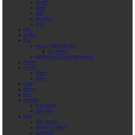
রাজশাহী
বরিশাল
খুলনা
ময়মনসিংহ
রংপুর
বিশ্ব
অর্থনীতি
শিক্ষা
৯ম-১০ম শ্রেণির পড়াশোনা
বাংলা ব্যাকরণ
বিশ্ববিদ্যালয় ভর্তি ও চাকরির পড়াশোনা
শিক্ষাঙ্গন
খেলাধুলা
ক্রিকেট
ফুটবল
চাকরি
বিনোদন
দিবস
সম্পাদকীয়
উপসম্পাদকীয়
পাঠক কলাম
আরও
আইন আদালত
আবহাওয়া ও পরিবেশ
ওপার বাংলা