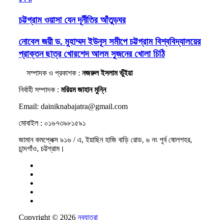
চট্টগ্রাম ওয়াসা যেন দূর্নীতির আঁতুড়ঘর
নোবেল জয়ী ড. মুহাম্মদ ইউনূস সমীপে চট্টগ্রাম বিশ্ববিদ্যালয়ের
প্রাক্তন ছাত্র খোরশেদ আলম সুজনের খোলা চিঠি
সম্পাদক ও প্রকাশক :
নজরুল ইসলাম ভুঁইয়া
নির্বাহী সম্পাদক :
মরিয়ম জাহান মুন্নি
Email: dainiknabajatra@gmail.com
মোবাইল : ০১৬৭৩৯৮১৫৯১
জামান কমপ্লেক্স ৯১৬ / এ, ইয়াছিন হাজি বাড়ি রোড, ৬ নং পূর্ব ষোলশহর,
চান্দগাঁও, চট্টগ্রাম।
Copyright © 2026
নবযাত্রা