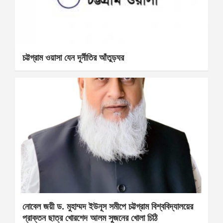
চট্টগ্রাম ওয়াসা যেন দূর্নীতির আঁতুড়ঘর
নোবেল জয়ী ড. মুহাম্মদ ইউনূস সমীপে চট্টগ্রাম বিশ্ববিদ্যালয়ের
প্রাক্তন ছাত্র খোরশেদ আলম সুজনের খোলা চিঠি