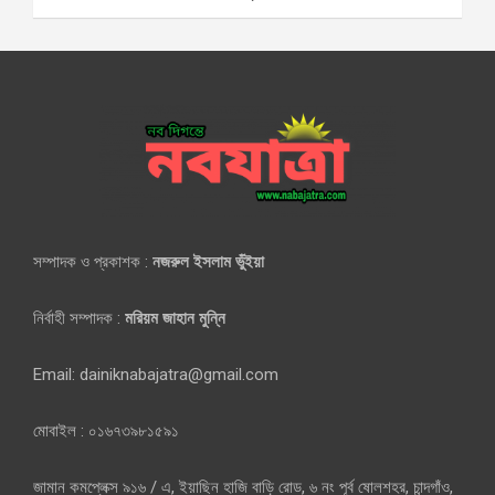
সম্পাদক ও প্রকাশক :
নজরুল ইসলাম ভুঁইয়া
নির্বাহী সম্পাদক :
মরিয়ম জাহান মুন্নি
Email: dainiknabajatra@gmail.com
মোবাইল : ০১৬৭৩৯৮১৫৯১
জামান কমপ্লেক্স ৯১৬ / এ, ইয়াছিন হাজি বাড়ি রোড, ৬ নং পূর্ব ষোলশহর, চান্দগাঁও,