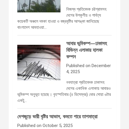
নিজস্ব প্রতিবেদক চট্টগ্রামসহ
দেশের উপকূলীয় ও পার্বত্য
কয়েকটি অঞ্চলে দমকা হাওয়া ও বজ্রবৃষ্টির আশঙ্কা জানিয়েছে
বাংলাদেশ আবহাওয়া…
আবার ভূমিকম্প—ঢাকাসহ
বিভিন্ন এলাকায় হালকা
কম্পন
Published on December
4, 2025
নবযাত্রা প্রতিবেদক ঢাকাসহ
দেশের একাধিক এলাকায় আবারও
ভূমিকম্প অনুভূত হয়েছে। বৃহস্পতিবার (৪ ডিসেম্বর) ভোর সোয়া ৬টার
একটু…
দেশজুড়ে ভারী বৃষ্টির আভাস, কমতে পারে তাপমাত্রা
Published on October 5, 2025