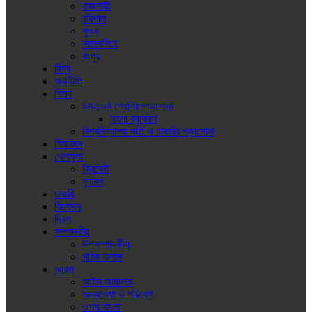
রাজশাহী
বরিশাল
খুলনা
ময়মনসিংহ
রংপুর
বিশ্ব
অর্থনীতি
শিক্ষা
৯ম-১০ম শ্রেণির পড়াশোনা
বাংলা ব্যাকরণ
বিশ্ববিদ্যালয় ভর্তি ও চাকরির পড়াশোনা
শিক্ষাঙ্গন
খেলাধুলা
ক্রিকেট
ফুটবল
চাকরি
বিনোদন
দিবস
সম্পাদকীয়
উপসম্পাদকীয়
পাঠক কলাম
আরও
আইন আদালত
আবহাওয়া ও পরিবেশ
ওপার বাংলা