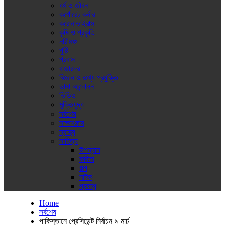
ধর্ম ও জীবন
কর্পোরেট কর্নার
করোনাভাইরাস
কৃষি ও প্রকৃতি
নারীমঞ্চ
পুষ্টি
প্রবাস
বাজারদর
বিজ্ঞান ও তথ্য প্রযুক্তি
ভাষা আন্দোলন
ভিডিও
মুক্তিযুদ্ধ
সর্বশেষ
সাক্ষাৎকার
স্বাস্থ্য
সাহিত্য
উপন্যাস
কবিতা
গল্প
নাটক
প্রবন্ধ
Home
সর্বশেষ
পাকিস্তানে প্রেসিডেন্ট নির্বাচন ৯ মার্চ