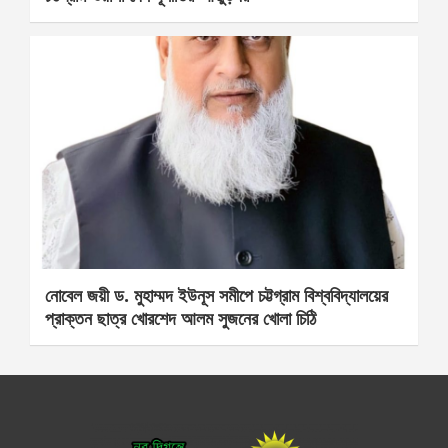
নোবেল জয়ী ড. মুহাম্মদ ইউনূস সমীপে চট্টগ্রাম বিশ্ববিদ্যালয়ের
প্রাক্তন ছাত্র খোরশেদ আলম সুজনের খোলা চিঠি