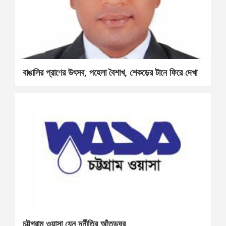
বাঙালির প্রাণের উৎসব, পহেলা বৈশাখ, শেকড়ের টানে ফিরে দেখা
চট্টগ্রাম ওয়াসা যেন দূর্নীতির আঁতুড়ঘর