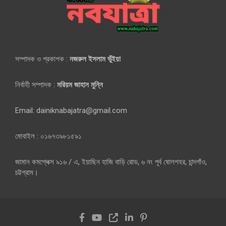
সম্পাদক ও প্রকাশক :
নজরুল ইসলাম ভুঁইয়া
নির্বাহী সম্পাদক :
মরিয়ম জাহান মুন্নি
Email: dainiknabajatra@gmail.com
মোবাইল : ০১৬৭৩৯৮১৫৯১
জামান কমপ্লেক্স ৯১৬ / এ, ইয়াছিন হাজি বাড়ি রোড, ৬ নং পূর্ব ষোলশহর, চান্দগাঁও,
চট্টগ্রাম।