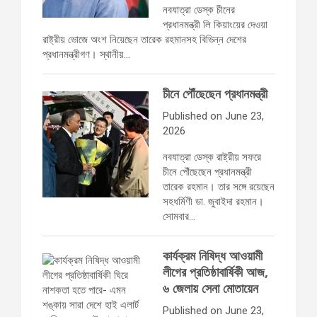
নবযাত্রা ডেস্ক চীনের
প্রধানমন্ত্রী লি কিয়াংয়ের দেওয়া
রাষ্ট্রীয় ভোজে অংশ নিয়েছেন তারেক রহমানসহ বিভিন্ন দেশের
প্রধানমন্ত্রীগণ। স্থানীয়…
চীনে পৌঁছেছেন প্রধানমন্ত্রী
Published on June 23,
2026
নবযাত্রা ডেস্ক রাষ্ট্রীয় সফরে
চীনে পৌঁছেছেন প্রধানমন্ত্রী
তারেক রহমান। তার সঙ্গে রয়েছেন
সহধর্মিণী ডা. জুবাইদা রহমান।
সোমবার…
কার্যক্রম নিষিদ্ধ আওয়ামী
লীগের প্রতিষ্ঠাবার্ষিকী আজ,
৬ জেলায় সেনা মোতায়েন
Published on June 23,