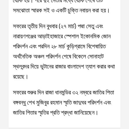
বৈঠক হয়। পরে দুই নেতার মধ্যে বৈঠক শেষে ৩টি
সমঝোতা স্মারক সই ও একটি চুক্তি নবায়ন করা হয়।
সফরের তৃতীয় দিন বুধবার (২৭ মার্চ) পদ্মা সেতু এবং
নারায়ণগঞ্জের আড়াইহাজারে স্পেশাল ইকোনমিক জোন
পরিদর্শন এবং পরদিন ২৮ মার্চ কুড়িগ্রামে বিশেষায়িত
অর্থনৈতিক অঞ্চল পরিদর্শন শেষে বিকেলে সোনাহাট
স্থলবন্দর দিয়ে ভুটানের রাজার বাংলাদেশ ত্যাগ করার কথা
রয়েছে।
সফরের শুরুর দিন রাজা ধানমন্ডির ৩২ নম্বরে জাতির পিতা
বঙ্গবন্ধু শেখ মুজিবুর রহমান স্মৃতি জাদুঘর পরিদর্শন এবং
জাতির পিতার স্মৃতির প্রতি শ্রদ্ধা জানিয়েছেন।