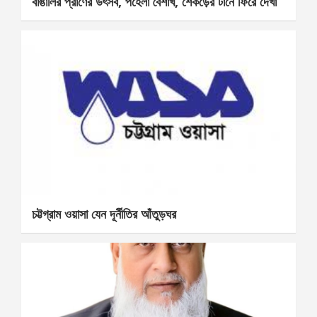
বাঙালির প্রাণের উৎসব, পহেলা বৈশাখ, শেকড়ের টানে ফিরে দেখা
চট্টগ্রাম ওয়াসা যেন দূর্নীতির আঁতুড়ঘর