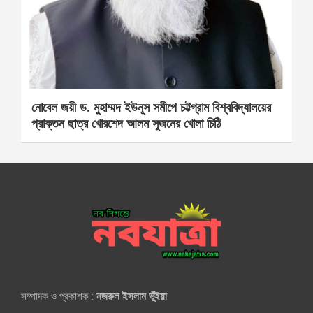
নোবেল জয়ী ড. মুহাম্মদ ইউনূস সমীপে চট্টগ্রাম বিশ্ববিদ্যালয়ের
প্রাক্তন ছাত্র খোরশেদ আলম সুজনের খোলা চিঠি
সম্পাদক ও প্রকাশক :
নজরুল ইসলাম ভুঁইয়া