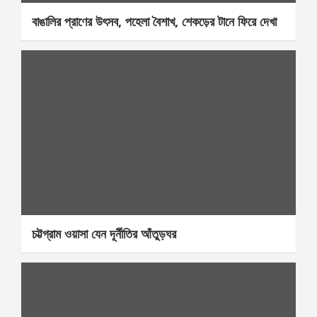
বাঙালির প্রাণের উৎসব, পহেলা বৈশাখ, শেকড়ের টানে ফিরে দেখা
চট্টগ্রাম ওয়াসা যেন দূর্নীতির আঁতুড়ঘর