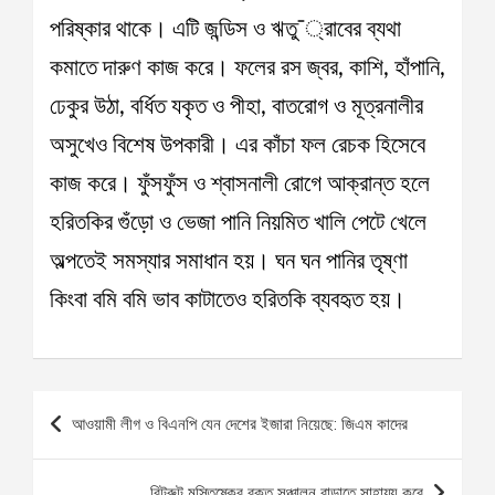
পরিষ্কার থাকে। এটি জন্ডিস ও ঋতু¯্রাবের ব্যথা
কমাতে দারুণ কাজ করে। ফলের রস জ্বর, কাশি, হাঁপানি,
ঢেকুর উঠা, বর্ধিত যকৃত ও পীহা, বাতরোগ ও মূত্রনালীর
অসুখেও বিশেষ উপকারী। এর কাঁচা ফল রেচক হিসেবে
কাজ করে। ফুঁসফুঁস ও শ্বাসনালী রোগে আক্রান্ত হলে
হরিতকির গুঁড়ো ও ভেজা পানি নিয়মিত খালি পেটে খেলে
অল্পতেই সমস্যার সমাধান হয়। ঘন ঘন পানির তৃষ্ণা
কিংবা বমি বমি ভাব কাটাতেও হরিতকি ব্যবহৃত হয়।
Post
আওয়ামী লীগ ও বিএনপি যেন দেশের ইজারা নিয়েছে: জিএম কাদের
navigation
বিটরুট মস্তিষ্কের রক্ত সঞ্চালন বাড়াতে সাহায্য করে