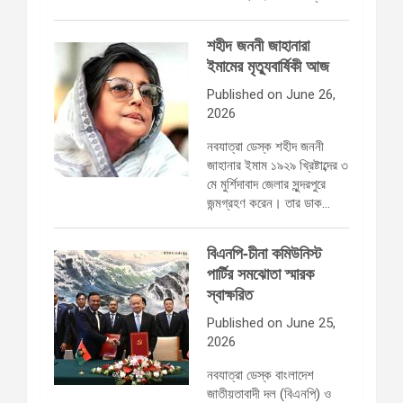
শহীদ জননী জাহানারা
ইমামের মৃত্যুবার্ষিকী আজ
Published on June 26,
2026
নবযাত্রা ডেস্ক শহীদ জননী
জাহানার ইমাম ১৯২৯ খ্রিষ্টাব্দের ৩
মে মুর্শিদাবাদ জেলার সুন্দরপুরে
জন্মগ্রহণ করেন। তার ডাক…
বিএনপি-চীনা কমিউনিস্ট
পার্টির সমঝোতা স্মারক
স্বাক্ষরিত
Published on June 25,
2026
নবযাত্রা ডেস্ক বাংলাদেশ
জাতীয়তাবাদী দল (বিএনপি) ও