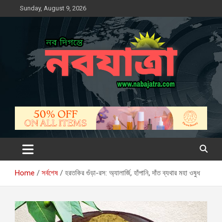
Skip
Sunday, August 9, 2026
to
content
নবযাত্রা
সম্ভাবনার নতুন দিগন্ত
Home
সর্বশেষ
হরতকির গুঁড়া-রস: অ্যালার্জি, হাঁপানি, দাঁত ব্যথার মহা ওষুধ