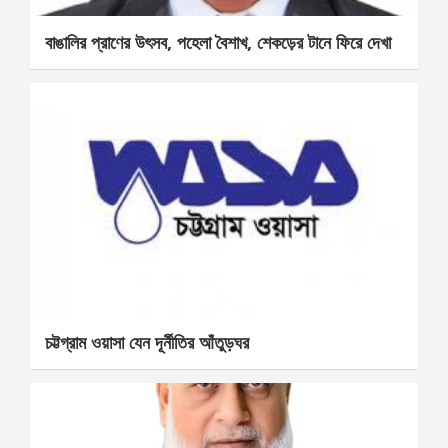
বাঙালির প্রাণের উৎসব, পহেলা বৈশাখ, শেকড়ের টানে ফিরে দেখা
চট্টগ্রাম ওয়াসা যেন দূর্নীতির আঁতুড়ঘর