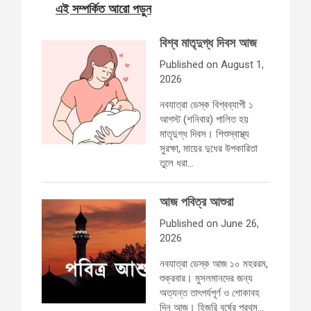
এই সম্পর্কিত আরো পড়ুন
বিশ্ব মাতৃদুগ্ধ দিবস আজ
Published on August 1,
2026
নবযাত্রা ডেস্ক বিশ্বব্যাপী ১
আগস্ট (শনিবার) পালিত হয়
মাতৃদুগ্ধ দিবস। শিশুস্বাস্থ্য
সুরক্ষা, মায়ের দুধের উপকারিতা
তুলে ধরা…
আজ পবিত্র আশুরা
Published on June 26,
2026
নবযাত্রা ডেস্ক আজ ১০ মহররম,
শুক্রবার। মুসলমানদের জন্য
অত্যন্ত তাৎপর্যপূর্ণ ও শোকাবহ
দিন আজ। হিজরি বর্ষের প্রথম…