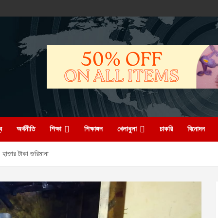
ব
অর্থনীতি
শিক্ষা
শিক্ষাঙ্গন
খেলাধুলা
চাকরি
বিনোদন
৫ হাজার টাকা জরিমানা