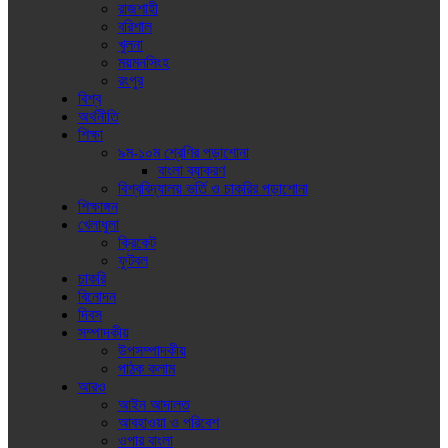
রাজশাহী
বরিশাল
খুলনা
ময়মনসিংহ
রংপুর
বিশ্ব
অর্থনীতি
শিক্ষা
৯ম-১০ম শ্রেণির পড়াশোনা
বাংলা ব্যাকরণ
বিশ্ববিদ্যালয় ভর্তি ও চাকরির পড়াশোনা
শিক্ষাঙ্গন
খেলাধুলা
ক্রিকেট
ফুটবল
চাকরি
বিনোদন
দিবস
সম্পাদকীয়
উপসম্পাদকীয়
পাঠক কলাম
আরও
আইন আদালত
আবহাওয়া ও পরিবেশ
ওপার বাংলা