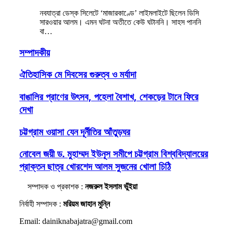
নবযাত্রা ডেস্ক সিলেটে ‘মাজারকাণ্ডে’ লাইমলাইটে ছিলেন ডিসি
সারওয়ার আলম। এমন ঘটনা অতীতে কেউ ঘটাননি। সাহস পাননি
বা…
সম্পাদকীয়
ঐতিহাসিক মে দিবসের গুরুত্ব ও মর্যাদা
বাঙালির প্রাণের উৎসব, পহেলা বৈশাখ, শেকড়ের টানে ফিরে
দেখা
চট্টগ্রাম ওয়াসা যেন দূর্নীতির আঁতুড়ঘর
নোবেল জয়ী ড. মুহাম্মদ ইউনূস সমীপে চট্টগ্রাম বিশ্ববিদ্যালয়ের
প্রাক্তন ছাত্র খোরশেদ আলম সুজনের খোলা চিঠি
সম্পাদক ও প্রকাশক :
নজরুল ইসলাম ভুঁইয়া
নির্বাহী সম্পাদক :
মরিয়ম জাহান মুন্নি
Email: dainiknabajatra@gmail.com