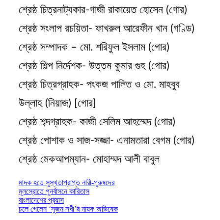
শ্রেষ্ঠ চিত্রনাট্যকার-গাজী রাকায়েত হোসেন (গোর)
শ্রেষ্ঠ সংলাপ রচয়িতা- ফাখরুল আরেফীন খান (গণ্ডি)
শ্রেষ্ঠ সম্পাদক – মো. শরিফুল ইসলাম (গোর)
শ্রেষ্ঠ শিল্প নির্দেশক- উত্তম কুমার গুহ (গোর)
শ্রেষ্ঠ চিত্রগ্রাহক- পংকজ পালিত ও মো. মাহবুব
উল্লাহ (নিয়াজ) [গোর]
শ্রেষ্ঠ শব্দগ্রাহক- কাজী সেলিম আহম্মেদ (গোর)
শ্রেষ্ঠ পোশাক ও সাজ-সজ্জা- এনামতারা বেগম (গোর)
শ্রেষ্ঠ মেকআপম্যান- মোহাম্মদ আলী বাবুল
Post
মাদক হতে সুস্থতাপ্রাপ্ত নারী-পুরুষদের
মূলস্রোতে পুনর্বাসনে কারিতাস
navigation
বাংলাদেশের প্রয়াস
চলে গেলেন ‘সুজন সখী’র নায়ক অভিষেক