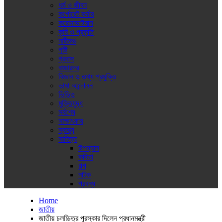
ধর্ম ও জীবন
কর্পোরেট কর্নার
করোনাভাইরাস
কৃষি ও প্রকৃতি
নারীমঞ্চ
পুষ্টি
প্রবাস
বাজারদর
বিজ্ঞান ও তথ্য প্রযুক্তি
ভাষা আন্দোলন
ভিডিও
মুক্তিযুদ্ধ
সর্বশেষ
সাক্ষাৎকার
স্বাস্থ্য
সাহিত্য
উপন্যাস
কবিতা
গল্প
নাটক
প্রবন্ধ
Home
জাতীয়
জাতীয় চলচ্চিত্র পুরস্কার দিলেন প্রধানমন্ত্রী