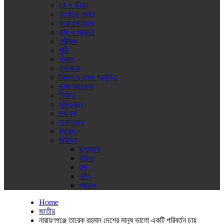
ধর্ম ও জীবন
কর্পোরেট কর্নার
করোনাভাইরাস
কৃষি ও প্রকৃতি
নারীমঞ্চ
পুষ্টি
প্রবাস
বাজারদর
বিজ্ঞান ও তথ্য প্রযুক্তি
ভাষা আন্দোলন
ভিডিও
মুক্তিযুদ্ধ
সর্বশেষ
সাক্ষাৎকার
স্বাস্থ্য
সাহিত্য
উপন্যাস
কবিতা
গল্প
নাটক
প্রবন্ধ
Home
জাতীয়
নারায়ণগঞ্জে তারেক রহমান দেশের মানুষ ভালো একটি পরিবর্তন চায়