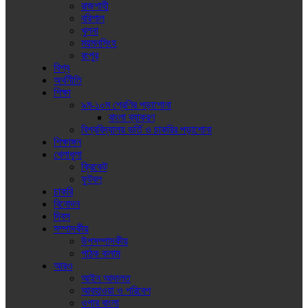
রাজশাহী
বরিশাল
খুলনা
ময়মনসিংহ
রংপুর
বিশ্ব
অর্থনীতি
শিক্ষা
৯ম-১০ম শ্রেণির পড়াশোনা
বাংলা ব্যাকরণ
বিশ্ববিদ্যালয় ভর্তি ও চাকরির পড়াশোনা
শিক্ষাঙ্গন
খেলাধুলা
ক্রিকেট
ফুটবল
চাকরি
বিনোদন
দিবস
সম্পাদকীয়
উপসম্পাদকীয়
পাঠক কলাম
আরও
আইন আদালত
আবহাওয়া ও পরিবেশ
ওপার বাংলা