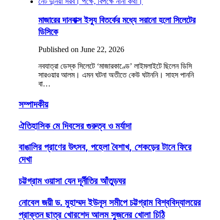
মাজারের দানবাক্স ইস্যু বিতর্কের মধ্যে সরানো হলো সিলেটের
ডিসিকে
Published on June 22, 2026
নবযাত্রা ডেস্ক সিলেটে ‘মাজারকাণ্ডে’ লাইমলাইটে ছিলেন ডিসি
সারওয়ার আলম। এমন ঘটনা অতীতে কেউ ঘটাননি। সাহস পাননি
বা…
সম্পাদকীয়
ঐতিহাসিক মে দিবসের গুরুত্ব ও মর্যাদা
বাঙালির প্রাণের উৎসব, পহেলা বৈশাখ, শেকড়ের টানে ফিরে
দেখা
চট্টগ্রাম ওয়াসা যেন দূর্নীতির আঁতুড়ঘর
নোবেল জয়ী ড. মুহাম্মদ ইউনূস সমীপে চট্টগ্রাম বিশ্ববিদ্যালয়ের
প্রাক্তন ছাত্র খোরশেদ আলম সুজনের খোলা চিঠি