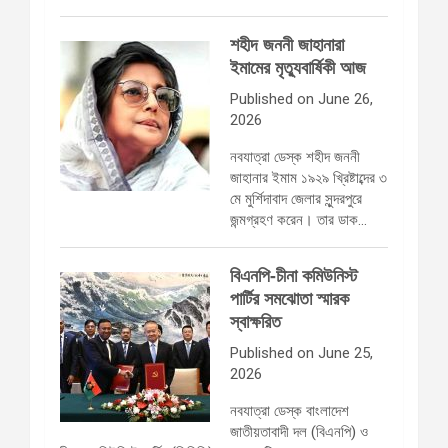
শহীদ জননী জাহানারা
ইমামের মৃত্যুবার্ষিকী আজ
Published on June 26,
2026
নবযাত্রা ডেস্ক শহীদ জননী
জাহানার ইমাম ১৯২৯ খ্রিষ্টাব্দের ৩
মে মুর্শিদাবাদ জেলার সুন্দরপুরে
জন্মগ্রহণ করেন। তার ডাক…
বিএনপি-চীনা কমিউনিস্ট
পার্টির সমঝোতা স্মারক
স্বাক্ষরিত
Published on June 25,
2026
নবযাত্রা ডেস্ক বাংলাদেশ
জাতীয়তাবাদী দল (বিএনপি) ও