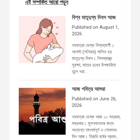
এই সম্পর্কিত আরো পড়ুন
বিশ্ব মাতৃদুগ্ধ দিবস আজ
Published on August 1,
2026
নবযাত্রা ডেস্ক বিশ্বব্যাপী ১
আগস্ট (শনিবার) পালিত হয়
মাতৃদুগ্ধ দিবস। শিশুস্বাস্থ্য
সুরক্ষা, মায়ের দুধের উপকারিতা
তুলে ধরা…
আজ পবিত্র আশুরা
Published on June 26,
2026
নবযাত্রা ডেস্ক আজ ১০ মহররম,
শুক্রবার। মুসলমানদের জন্য
অত্যন্ত তাৎপর্যপূর্ণ ও শোকাবহ
দিন আজ। হিজরি বর্ষের প্রথম…