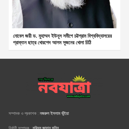
নোবেল জয়ী ড. মুহাম্মদ ইউনূস সমীপে চট্টগ্রাম বিশ্ববিদ্যালয়ের
প্রাক্তন ছাত্র খোরশেদ আলম সুজনের খোলা চিঠি
সম্পাদক ও প্রকাশক :
নজরুল ইসলাম ভুঁইয়া
নির্বাহী সম্পাদক :
মরিয়ম জাহান মুন্নি