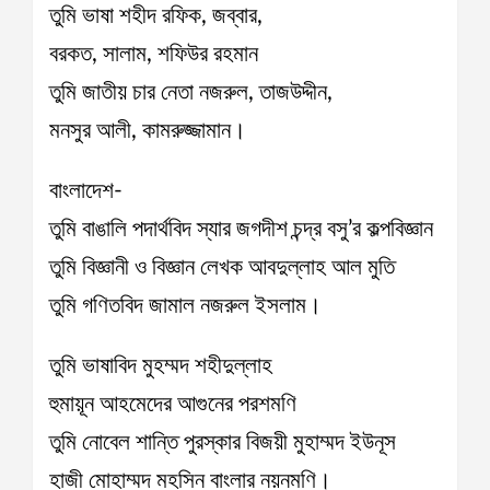
তুমি ভাষা শহীদ রফিক, জব্বার,
বরকত, সালাম, শফিউর রহমান
তুমি জাতীয় চার নেতা নজরুল, তাজউদ্দীন,
মনসুর আলী, কামরুজ্জামান।
বাংলাদেশ-
তুমি বাঙালি পদার্থবিদ স্যার জগদীশ চন্দ্র বসু’র কল্পবিজ্ঞান
তুমি বিজ্ঞানী ও বিজ্ঞান লেখক আবদুল্লাহ আল মুতি
তুমি গণিতবিদ জামাল নজরুল ইসলাম।
তুমি ভাষাবিদ মুহম্মদ শহীদুল্লাহ
হুমায়ূন আহমেদের আগুনের পরশমণি
তুমি নোবেল শান্তি পুরস্কার বিজয়ী মুহাম্মদ ইউনূস
হাজী মোহাম্মদ মহসিন বাংলার নয়নমণি।