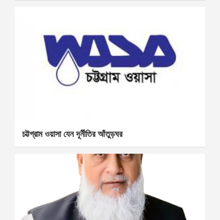
চট্টগ্রাম ওয়াসা যেন দূর্নীতির আঁতুড়ঘর