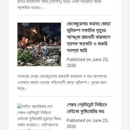
চীনের কমিউনিস্ট পার্টির (সিপিসি) মধ্যে একটি সমঝোতা স্মারক
স্বাক্ষরিত হয়েছে।…
ভেনেজুয়েলায় ভয়াবহ জোড়া
ভূমিকম্প লক্ষাধিক মৃত্যুর
আশঙ্কা রাজধানী কারাকাসে
ব্যাপক ক্ষয়ক্ষতি ও জরুরি
অবস্থা জারি
Published on June 25,
2026
নবযাত্রা ডেস্ক ভেনেজুয়েলার রাজধানী কারাকাস ও তার আশপাশের
এলাকায় আঘাত হেনেছে শক্তিশালী জোড়া ভূমিকম্প। বুধবার রাতে
মাত্র…
পেরুর প্রেসিডেন্ট নির্বাচনে
কেইকো ফুজিমোরির জয়
Published on June 25,
2026