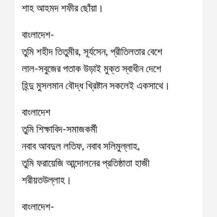
শাহ আহমদ শফীর ছোঁয়া।
বাংলাদেশ-
তুমি শহীদ তিতুমীর, সূর্যসেন, প্রীতিলতার বেশে
লাল-সবুজের পতাক উড়াই মুক্ত স্বাধীন দেশে
হিন্দু মুসলমান বৌদ্ধ খ্রিষ্টান সকলেই একসাথে।
বাংলাদেশ
তুমি শিক্ষাবিদ-সমাজকর্মী
নবাব আবদুল লতিফ, নবাব সলিমুল্লাহ,
তুমি ফরায়েজি আন্দোলনের প্রতিষ্ঠাতা হাজী
শরীয়তউল্লাহ।
বাংলাদেশ-