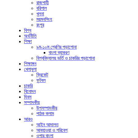
রাজশাহী
বরিশাল
খুলনা
ময়মনসিংহ
রংপুর
বিশ্ব
অর্থনীতি
শিক্ষা
৯ম-১০ম শ্রেণির পড়াশোনা
বাংলা ব্যাকরণ
বিশ্ববিদ্যালয় ভর্তি ও চাকরির পড়াশোনা
শিক্ষাঙ্গন
খেলাধুলা
ক্রিকেট
ফুটবল
চাকরি
বিনোদন
দিবস
সম্পাদকীয়
উপসম্পাদকীয়
পাঠক কলাম
আরও
আইন আদালত
আবহাওয়া ও পরিবেশ
ওপার বাংলা