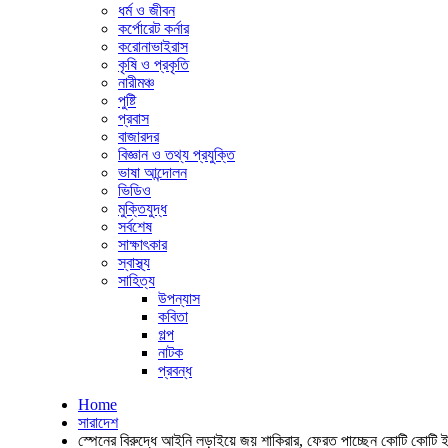
ধর্ম ও জীবন
কর্পোরেট কর্নার
করোনাভাইরাস
কৃষি ও প্রকৃতি
নারীমঞ্চ
পুষ্টি
প্রবাস
বাজারদর
বিজ্ঞান ও তথ্য প্রযুক্তি
ভাষা আন্দোলন
ভিডিও
মুক্তিযুদ্ধ
সর্বশেষ
সাক্ষাৎকার
স্বাস্থ্য
সাহিত্য
উপন্যাস
কবিতা
গল্প
নাটক
প্রবন্ধ
Home
সারাদেশ
স্পেনের বিরুদ্ধে আইনি লড়াইয়ে জয় শাকিরার, ফেরত পাচ্ছেন কোটি কোটি