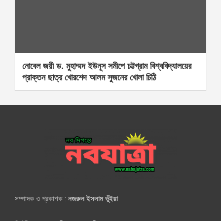
নোবেল জয়ী ড. মুহাম্মদ ইউনূস সমীপে চট্টগ্রাম বিশ্ববিদ্যালয়ের
প্রাক্তন ছাত্র খোরশেদ আলম সুজনের খোলা চিঠি
সম্পাদক ও প্রকাশক :
নজরুল ইসলাম ভুঁইয়া