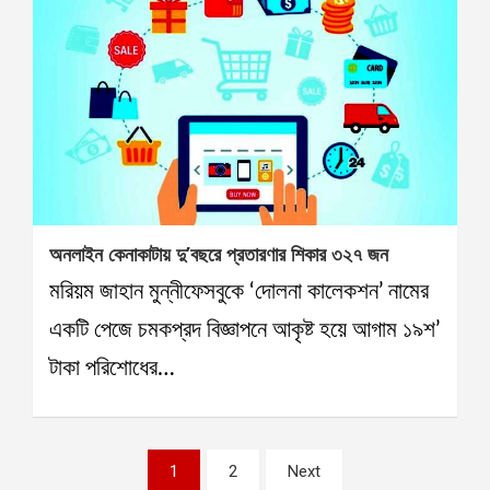
অনলাইন কেনাকাটায় দু’বছরে প্রতারণার শিকার ৩২৭ জন
মরিয়ম জাহান মুন্নীফেসবুকে ‘দোলনা কালেকশন’ নামের
একটি পেজে চমকপ্রদ বিজ্ঞাপনে আকৃষ্ট হয়ে আগাম ১৯শ’
টাকা পরিশোধের…
Posts
1
2
Next