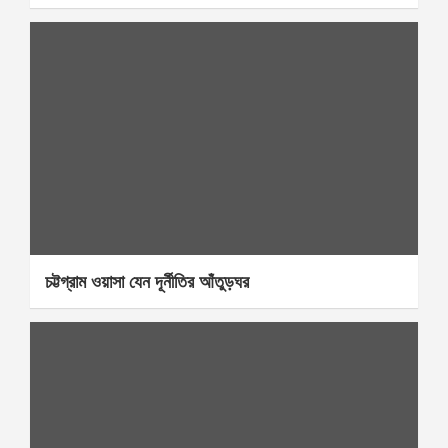
চট্টগ্রাম ওয়াসা যেন দূর্নীতির আঁতুড়ঘর