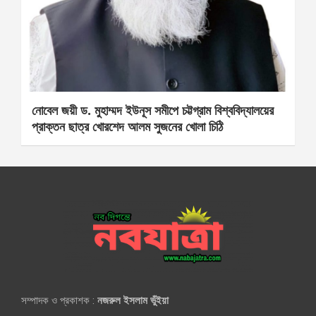
নোবেল জয়ী ড. মুহাম্মদ ইউনূস সমীপে চট্টগ্রাম বিশ্ববিদ্যালয়ের
প্রাক্তন ছাত্র খোরশেদ আলম সুজনের খোলা চিঠি
সম্পাদক ও প্রকাশক :
নজরুল ইসলাম ভুঁইয়া