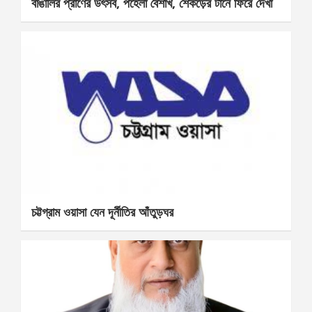
বাঙালির প্রাণের উৎসব, পহেলা বৈশাখ, শেকড়ের টানে ফিরে দেখা
চট্টগ্রাম ওয়াসা যেন দূর্নীতির আঁতুড়ঘর