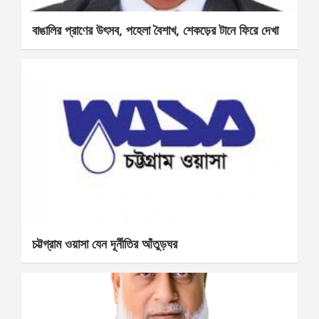
বাঙালির প্রাণের উৎসব, পহেলা বৈশাখ, শেকড়ের টানে ফিরে দেখা
চট্টগ্রাম ওয়াসা যেন দূর্নীতির আঁতুড়ঘর