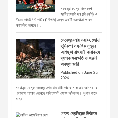
নবযাত্রা ডেস্ক বাংলাদেশ
জাতীয়তাবাদী দল (বিএনপি) ও
চীনের কমিউনিস্ট পার্টির (সিপিসি) মধ্যে একটি সমঝোতা স্মারক
স্বাক্ষরিত হয়েছে।…
ভেনেজুয়েলায় ভয়াবহ জোড়া
ভূমিকম্প লক্ষাধিক মৃত্যুর
আশঙ্কা রাজধানী কারাকাসে
ব্যাপক ক্ষয়ক্ষতি ও জরুরি
অবস্থা জারি
Published on June 25,
2026
নবযাত্রা ডেস্ক ভেনেজুয়েলার রাজধানী কারাকাস ও তার আশপাশের
এলাকায় আঘাত হেনেছে শক্তিশালী জোড়া ভূমিকম্প। বুধবার রাতে
মাত্র…
পেরুর প্রেসিডেন্ট নির্বাচনে