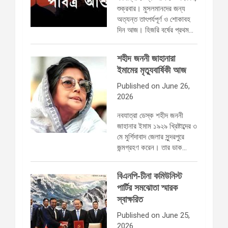
শুক্রবার। মুসলমানদের জন্য
অত্যন্ত তাৎপর্যপূর্ণ ও শোকাবহ
দিন আজ। হিজরি বর্ষের প্রথম…
শহীদ জননী জাহানারা
ইমামের মৃত্যুবার্ষিকী আজ
Published on June 26,
2026
নবযাত্রা ডেস্ক শহীদ জননী
জাহানার ইমাম ১৯২৯ খ্রিষ্টাব্দের ৩
মে মুর্শিদাবাদ জেলার সুন্দরপুরে
জন্মগ্রহণ করেন। তার ডাক…
বিএনপি-চীনা কমিউনিস্ট
পার্টির সমঝোতা স্মারক
স্বাক্ষরিত
Published on June 25,
2026