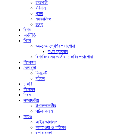
রাজশাহী
বরিশাল
খুলনা
ময়মনসিংহ
রংপুর
বিশ্ব
অর্থনীতি
শিক্ষা
৯ম-১০ম শ্রেণির পড়াশোনা
বাংলা ব্যাকরণ
বিশ্ববিদ্যালয় ভর্তি ও চাকরির পড়াশোনা
শিক্ষাঙ্গন
খেলাধুলা
ক্রিকেট
ফুটবল
চাকরি
বিনোদন
দিবস
সম্পাদকীয়
উপসম্পাদকীয়
পাঠক কলাম
আরও
আইন আদালত
আবহাওয়া ও পরিবেশ
ওপার বাংলা