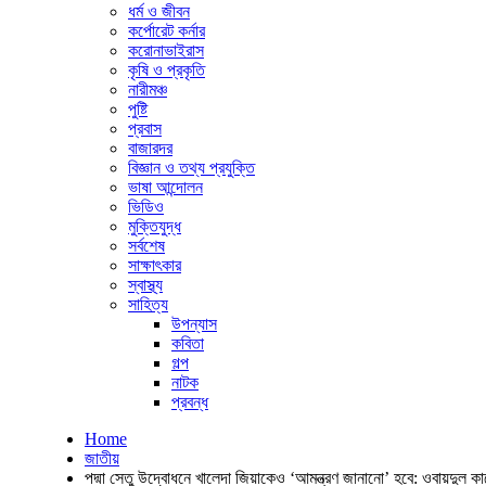
ধর্ম ও জীবন
কর্পোরেট কর্নার
করোনাভাইরাস
কৃষি ও প্রকৃতি
নারীমঞ্চ
পুষ্টি
প্রবাস
বাজারদর
বিজ্ঞান ও তথ্য প্রযুক্তি
ভাষা আন্দোলন
ভিডিও
মুক্তিযুদ্ধ
সর্বশেষ
সাক্ষাৎকার
স্বাস্থ্য
সাহিত্য
উপন্যাস
কবিতা
গল্প
নাটক
প্রবন্ধ
Home
জাতীয়
পদ্মা সেতু উদ্বোধনে খালেদা জিয়াকেও ‘আমন্ত্রণ জানানো’ হবে: ওবায়দুল কা