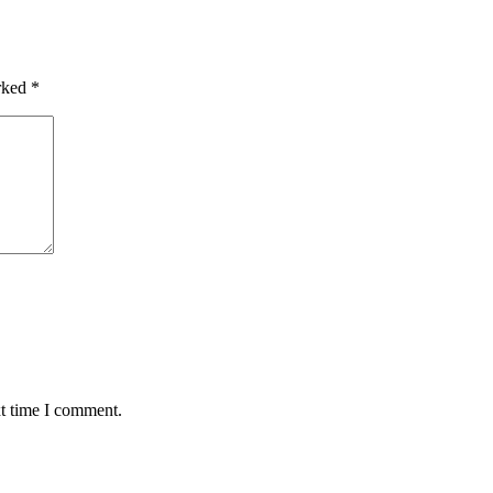
arked
*
xt time I comment.