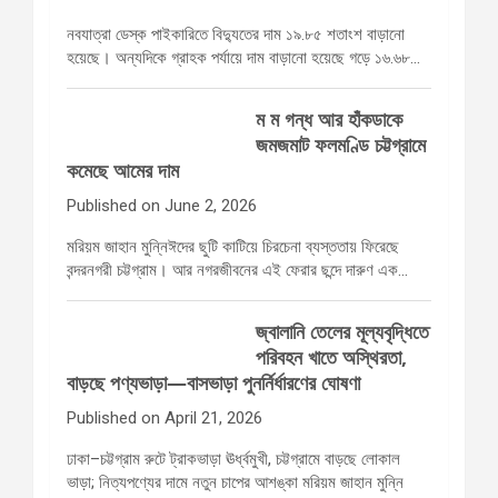
নবযাত্রা ডেস্ক পাইকারিতে বিদ্যুতের দাম ১৯.৮৫ শতাংশ বাড়ানো
হয়েছে। অন্যদিকে গ্রাহক পর্যায়ে দাম বাড়ানো হয়েছে গড়ে ১৬.৬৮…
ম ম গন্ধ আর হাঁকডাকে
জমজমাট ফলমণ্ডি চট্টগ্রামে
কমেছে আমের দাম
Published on June 2, 2026
মরিয়ম জাহান মুন্নিঈদের ছুটি কাটিয়ে চিরচেনা ব্যস্ততায় ফিরেছে
বন্দরনগরী চট্টগ্রাম। আর নগরজীবনের এই ফেরার ছন্দে দারুণ এক…
জ্বালানি তেলের মূল্যবৃদ্ধিতে
পরিবহন খাতে অস্থিরতা,
বাড়ছে পণ্যভাড়া—বাসভাড়া পুনর্নির্ধারণের ঘোষণা
Published on April 21, 2026
ঢাকা–চট্টগ্রাম রুটে ট্রাকভাড়া ঊর্ধ্বমুখী, চট্টগ্রামে বাড়ছে লোকাল
ভাড়া; নিত্যপণ্যের দামে নতুন চাপের আশঙ্কা মরিয়ম জাহান মুন্নি