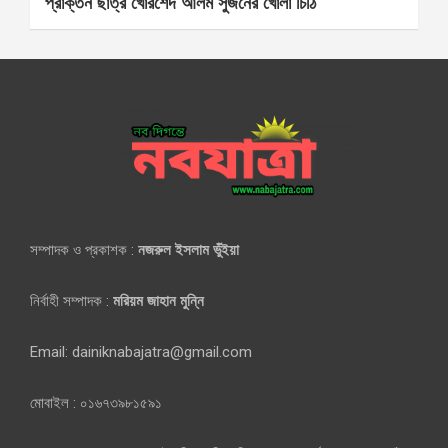
প্রাক্তন ছাত্র খোরশেদ আলম সুজনের খোলা চিঠি
সম্পাদক ও প্রকাশক :
নজরুল ইসলাম ভুঁইয়া
নির্বাহী সম্পাদক :
মরিয়ম জাহান মুন্নি
Email: dainiknabajatra@gmail.com
মোবাইল : ০১৬৭৩৯৮১৫৯১