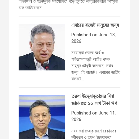
নির্ভরশীল ও গঠনমূলক সহযোগিতা গড়ে তুলতে আন্তরিকভাবে আগ্রহী
বলে জানিয়েছেন…
এবারের বাজেট মানুষের জন্য
Published on June 13,
2026
নবযাত্রা ডেস্ক অর্থ ও
পরিকল্পনামন্ত্রী আমীর খসরু
মাহমুদ চৌধুরী বলেছেন, সবার
জন্য এই বাজেট। এবারের জাতীয়
বাজেটে…
তরুণ উদ্যোক্তাদের বিনা
জামানতে ১০ লাখ টাকা ঋণ
Published on June 11,
2026
নবযাত্রা ডেস্ক দেশে বেকারত্ব
দূরীকরণ ও তরুণ উদ্যোক্তা