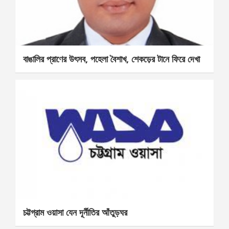
বাঙালির প্রাণের উৎসব, পহেলা বৈশাখ, শেকড়ের টানে ফিরে দেখা
চট্টগ্রাম ওয়াসা যেন দূর্নীতির আঁতুড়ঘর