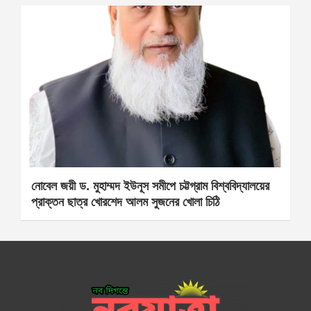
নোবেল জয়ী ড. মুহাম্মদ ইউনূস সমীপে চট্টগ্রাম বিশ্ববিদ্যালয়ের
প্রাক্তন ছাত্র খোরশেদ আলম সুজনের খোলা চিঠি