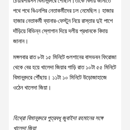
চেয়ারপারসন বিমানবন্দরে পৌঁছান।তাঁকে বিদায় জানাতে
পথে পথে বিএনপির নেতাকর্মীদের ঢল নেমেছিল। হাজার
হাজার নেতাকর্মী ব্যানার-ফেস্টুন নিয়ে রাস্তার দুই পাশে
দাঁড়িয়ে বিভিন্ন স্লোগান দিয়ে দলীয় প্রধানকে বিদায়
জানান।
মঙ্গলবার রাত ৮টা ১৫ মিনিটে গুলশানের বাসভবন ফিরোজা
থেকে বের হয়ে খালেদা জিয়ার গাড়ি রাত ১০টা ৫৫ মিনিটে
বিমানবন্দরে পৌঁছায়। ১১টা ১০ মিনিটে উড়োজাহাজে
ওঠেন খালেদা জিয়া।
হিথ্রো বিমানবন্দরে পুত্রবধূ জুবাইদা রহমানের সঙ্গে
খালেদা জিয়া