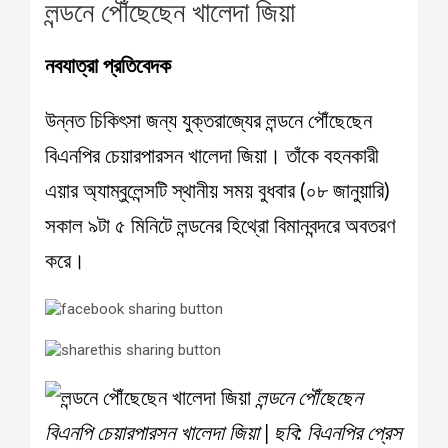
লন্ডনে পৌঁছেছেন খালেদা জিয়া
নবযাত্রা প্রতিবেদক
উন্নত চিকিৎসা জন্য যুক্তরাজ্যের লন্ডনে পৌঁছেছেন
বিএনপির চেয়ারপারসন খালেদা জিয়া। তাঁকে বহনকারী
এয়ার অ্যাম্বুলেন্সটি স্থানীয় সময় বুধবার (০৮ জানুয়ারি)
সকাল ৯টা ৫ মিনিটে লন্ডনের হিথ্রো বিমানবন্দরে অবতরণ
করে।
লন্ডনে পৌঁছেছেন
বিএনপি চেয়ারপারসন খালেদা জিয়া | ছবি: বিএনপির প্রেস