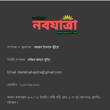
সম্পাদক ও প্রকাশক :
নজরুল ইসলাম ভুঁইয়া
নির্বাহী সম্পাদক :
মরিয়ম জাহান মুন্নি
Email: dainiknabajatra@gmail.com
মোবাইল : ০১৬৭৩৯৮১৫৯১
জামান কমপ্লেক্স ৯১৬ / এ, ইয়াছিন হাজি বাড়ি রোড, ৬ নং পূর্ব ষোলশহর, চান্দগাঁও,
চট্টগ্রাম।