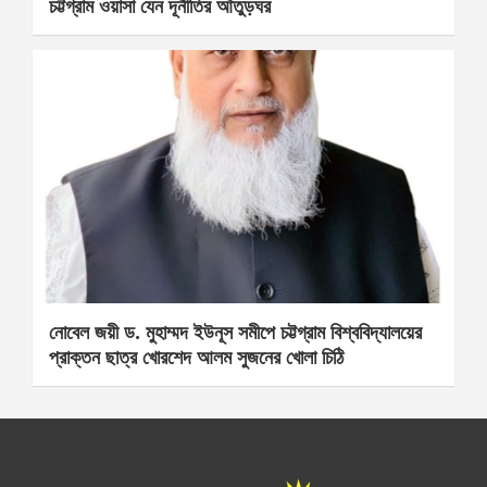
চট্টগ্রাম ওয়াসা যেন দূর্নীতির আঁতুড়ঘর
নোবেল জয়ী ড. মুহাম্মদ ইউনূস সমীপে চট্টগ্রাম বিশ্ববিদ্যালয়ের
প্রাক্তন ছাত্র খোরশেদ আলম সুজনের খোলা চিঠি