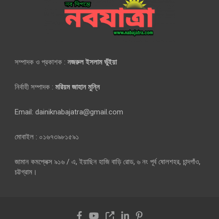
সম্পাদক ও প্রকাশক :
নজরুল ইসলাম ভুঁইয়া
নির্বাহী সম্পাদক :
মরিয়ম জাহান মুন্নি
Email: dainiknabajatra@gmail.com
মোবাইল : ০১৬৭৩৯৮১৫৯১
জামান কমপ্লেক্স ৯১৬ / এ, ইয়াছিন হাজি বাড়ি রোড, ৬ নং পূর্ব ষোলশহর, চান্দগাঁও,
চট্টগ্রাম।