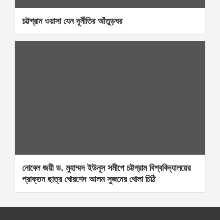
চট্টগ্রাম ওয়াসা যেন দূর্নীতির আঁতুড়ঘর
নোবেল জয়ী ড. মুহাম্মদ ইউনূস সমীপে চট্টগ্রাম বিশ্ববিদ্যালয়ের
প্রাক্তন ছাত্র খোরশেদ আলম সুজনের খোলা চিঠি