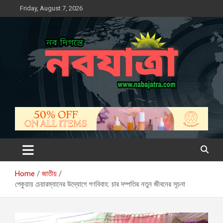
Skip
Friday, August 7, 2026
to
content
নবযাত্রা
সম্ভাবনার নতুন দিগন্ত
Home
জাতীয়
পেকুয়ায় চেয়ারম্যানের উদ্যোগে গণবিবাহ: চার দম্পতির নতুন জীবনের সূচনা