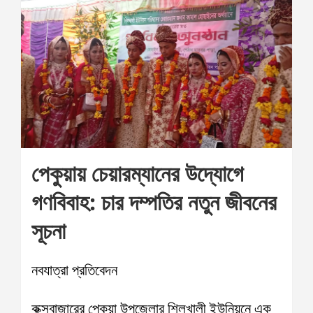
পেকুয়ায় চেয়ারম্যানের উদ্যোগে
গণবিবাহ: চার দম্পতির নতুন জীবনের
সূচনা
নবযাত্রা প্রতিবেদন
কক্সবাজারের পেকুয়া উপজেলার শিলখালী ইউনিয়নে এক