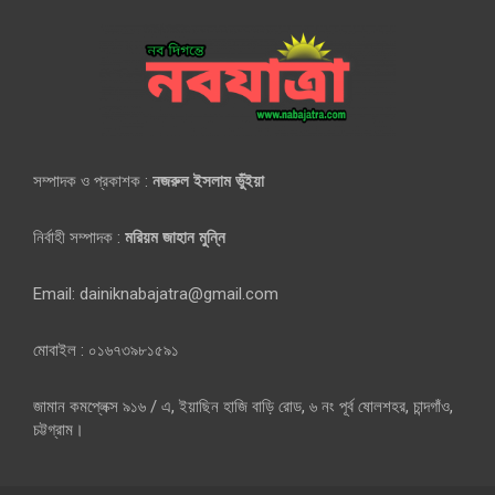
সম্পাদক ও প্রকাশক :
নজরুল ইসলাম ভুঁইয়া
নির্বাহী সম্পাদক :
মরিয়ম জাহান মুন্নি
Email: dainiknabajatra@gmail.com
মোবাইল : ০১৬৭৩৯৮১৫৯১
জামান কমপ্লেক্স ৯১৬ / এ, ইয়াছিন হাজি বাড়ি রোড, ৬ নং পূর্ব ষোলশহর, চান্দগাঁও,
চট্টগ্রাম।